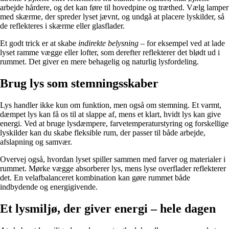
arbejde hårdere, og det kan føre til hovedpine og træthed. Vælg lamper
med skærme, der spreder lyset jævnt, og undgå at placere lyskilder, så
de reflekteres i skærme eller glasflader.
Et godt trick er at skabe
indirekte belysning
– for eksempel ved at lade
lyset ramme vægge eller lofter, som derefter reflekterer det blødt ud i
rummet. Det giver en mere behagelig og naturlig lysfordeling.
Brug lys som stemningsskaber
Lys handler ikke kun om funktion, men også om stemning. Et varmt,
dæmpet lys kan få os til at slappe af, mens et klart, hvidt lys kan give
energi. Ved at bruge lysdæmpere, farvetemperaturstyring og forskellige
lyskilder kan du skabe fleksible rum, der passer til både arbejde,
afslapning og samvær.
Overvej også, hvordan lyset spiller sammen med farver og materialer i
rummet. Mørke vægge absorberer lys, mens lyse overflader reflekterer
det. En velafbalanceret kombination kan gøre rummet både
indbydende og energigivende.
Et lysmiljø, der giver energi – hele dagen