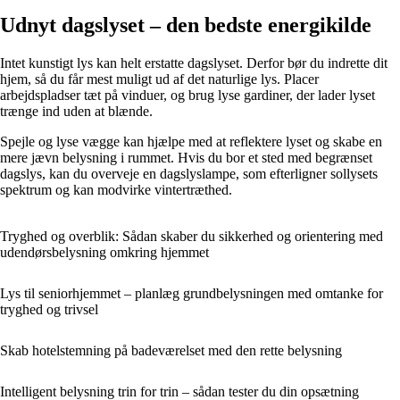
Udnyt dagslyset – den bedste energikilde
Intet kunstigt lys kan helt erstatte dagslyset. Derfor bør du indrette dit
hjem, så du får mest muligt ud af det naturlige lys. Placer
arbejdspladser tæt på vinduer, og brug lyse gardiner, der lader lyset
trænge ind uden at blænde.
Spejle og lyse vægge kan hjælpe med at reflektere lyset og skabe en
mere jævn belysning i rummet. Hvis du bor et sted med begrænset
dagslys, kan du overveje en dagslyslampe, som efterligner sollysets
spektrum og kan modvirke vintertræthed.
Tryghed og overblik: Sådan skaber du sikkerhed og orientering med
udendørsbelysning omkring hjemmet
Lys til seniorhjemmet – planlæg grundbelysningen med omtanke for
tryghed og trivsel
Skab hotelstemning på badeværelset med den rette belysning
Intelligent belysning trin for trin – sådan tester du din opsætning