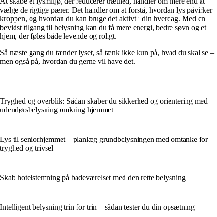
At skabe et lysmiljø, der reducerer træthed, handler om mere end at
vælge de rigtige pærer. Det handler om at forstå, hvordan lys påvirker
kroppen, og hvordan du kan bruge det aktivt i din hverdag. Med en
bevidst tilgang til belysning kan du få mere energi, bedre søvn og et
hjem, der føles både levende og roligt.
Så næste gang du tænder lyset, så tænk ikke kun på, hvad du skal se –
men også på, hvordan du gerne vil have det.
Tryghed og overblik: Sådan skaber du sikkerhed og orientering med
udendørsbelysning omkring hjemmet
Lys til seniorhjemmet – planlæg grundbelysningen med omtanke for
tryghed og trivsel
Skab hotelstemning på badeværelset med den rette belysning
Intelligent belysning trin for trin – sådan tester du din opsætning