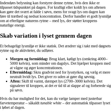
Indendørs belysning kan forstyrre denne rytme, hvis den ikke er
tilpasset tidspunktet på dagen. For kraftigt eller koldt lys om aftenen
kan gøre det svært at falde i søvn, mens for svagt lys om dagen kan
føre til træthed og nedsat koncentration. Derfor handler et godt lysmiljø
om at efterligne naturens rytme – med lys, der støtter kroppens
naturlige energi.
Skab variation i lyset gennem dagen
Et behageligt lysmiljø er ikke statisk. Det ændrer sig i takt med døgnets
rytme og de aktiviteter, du udfører.
Morgen og formiddag:
Brug klart, køligt lys (omkring 4000–
5000 kelvin), som minder om dagslys. Det hjælper kroppen med
at vågne og øger koncentrationen.
Eftermiddag:
Skru gradvist ned for lysstyrken, og vælg et mere
neutralt hvidt lys. Det giver ro uden at gøre dig søvnig.
Aften:
Skift til varmt, dæmpet lys (2700–3000 kelvin). Det
signalerer til kroppen, at det er tid til at slappe af og forberede sig
på søvn.
Hvis du har mulighed for det, kan du vælge lamper med justerbar
farvetemperatur – såkaldt
tunable white
– der automatisk tilpasser lyset
i løbet af dagen.