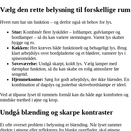
Vælg den rette belysning til forskellige rum
Hvert rum har sin funktion – og derfor også sit behov for lys.
Stue:
Kombinér flere lyskilder – loftlamper, gulvlamper og
bordlamper – så du kan variere stemningen. Varmt lys skaber
hygge og ro.
Køkken:
Her kræves både funktionelt og behageligt lys. Brug
klart arbejdslys over bordpladerne og et blødere, varmere lys i
spiseområdet.
Soveværelse:
Undgå skarpt, koldt lys. Vælg lamper med
dæmpbar funktion, så du kan skabe en rolig atmosfære før
sengetid.
Hjemmekontor:
Sørg for godt arbejdslys, der ikke blænder. En
kombination af dagslys og justerbar skrivebordslampe er ideel.
Ved at tilpasse lyset til rummets formål kan du både øge komforten og
mindske træthed i øjne og krop.
Undgå blænding og skarpe kontraster
Et ofte overset problem i belysning er blænding. Når lyset rammer
direkte i øjnene eller reflekteres fra blanke overflader, skal øjnene