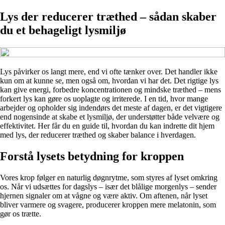
Lys der reducerer træthed – sådan skaber
du et behageligt lysmiljø
Lys påvirker os langt mere, end vi ofte tænker over. Det handler ikke
kun om at kunne se, men også om, hvordan vi har det. Det rigtige lys
kan give energi, forbedre koncentrationen og mindske træthed – mens
forkert lys kan gøre os uoplagte og irriterede. I en tid, hvor mange
arbejder og opholder sig indendørs det meste af dagen, er det vigtigere
end nogensinde at skabe et lysmiljø, der understøtter både velvære og
effektivitet. Her får du en guide til, hvordan du kan indrette dit hjem
med lys, der reducerer træthed og skaber balance i hverdagen.
Forstå lysets betydning for kroppen
Vores krop følger en naturlig døgnrytme, som styres af lyset omkring
os. Når vi udsættes for dagslys – især det blålige morgenlys – sender
hjernen signaler om at vågne og være aktiv. Om aftenen, når lyset
bliver varmere og svagere, producerer kroppen mere melatonin, som
gør os trætte.