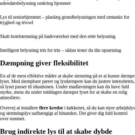
udendørsbelysning omkring hjemmet
Lys til seniorhjemmet – planlæg grundbelysningen med omtanke for
tryghed og trivsel
Skab hotelstemning på badeværelset med den rette belysning
Intelligent belysning trin for trin – sådan tester du din opsætning
Dæmpning giver fleksibilitet
En af de mest effektive måder at skabe stemning på er at kunne dæmpe
lyset. Med dæmpbare pærer og lysdæmpere kan du justere intensiteten,
så lyset passer til situationen. Under madlavningen kan du have fuld
styrke, mens du under middagen dæmper lyset for at skabe en rolig
atmosfære.
Overvej at installere
flere kredse
i køkkenet, så du kan styre arbejdslys
og stemningslys uafhængigt af hinanden. Det giver dig fuld kontrol
over rummet.
Brug indirekte lys til at skabe dybde