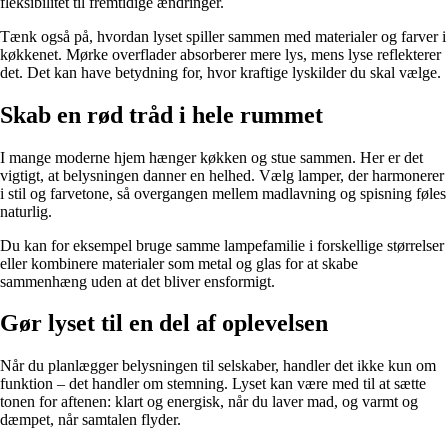
fleksibilitet til fremtidige ændringer.
Tænk også på, hvordan lyset spiller sammen med materialer og farver i
køkkenet. Mørke overflader absorberer mere lys, mens lyse reflekterer
det. Det kan have betydning for, hvor kraftige lyskilder du skal vælge.
Skab en rød tråd i hele rummet
I mange moderne hjem hænger køkken og stue sammen. Her er det
vigtigt, at belysningen danner en helhed. Vælg lamper, der harmonerer
i stil og farvetone, så overgangen mellem madlavning og spisning føles
naturlig.
Du kan for eksempel bruge samme lampefamilie i forskellige størrelser
eller kombinere materialer som metal og glas for at skabe
sammenhæng uden at det bliver ensformigt.
Gør lyset til en del af oplevelsen
Når du planlægger belysningen til selskaber, handler det ikke kun om
funktion – det handler om stemning. Lyset kan være med til at sætte
tonen for aftenen: klart og energisk, når du laver mad, og varmt og
dæmpet, når samtalen flyder.