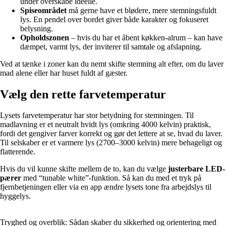
under overskabe ideelle.
Spiseområdet
må gerne have et blødere, mere stemningsfuldt
lys. En pendel over bordet giver både karakter og fokuseret
belysning.
Opholdszonen
– hvis du har et åbent køkken-alrum – kan have
dæmpet, varmt lys, der inviterer til samtale og afslapning.
Ved at tænke i zoner kan du nemt skifte stemning alt efter, om du laver
mad alene eller har huset fuldt af gæster.
Vælg den rette farvetemperatur
Lysets farvetemperatur har stor betydning for stemningen. Til
madlavning er et neutralt hvidt lys (omkring 4000 kelvin) praktisk,
fordi det gengiver farver korrekt og gør det lettere at se, hvad du laver.
Til selskaber er et varmere lys (2700–3000 kelvin) mere behageligt og
flatterende.
Hvis du vil kunne skifte mellem de to, kan du vælge
justerbare LED-
pærer
med “tunable white”-funktion. Så kan du med et tryk på
fjernbetjeningen eller via en app ændre lysets tone fra arbejdslys til
hyggelys.
Tryghed og overblik: Sådan skaber du sikkerhed og orientering med