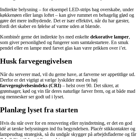
Indirekte belysning – for eksempel LED-strips bag overskabe, under
køkkenøen eller langs loftet – kan give rummet en behagelig glød og
gøre det mere indbydende. Det er især effektivt, når du har gæster,
fordi det skaber en følelse af varme uden at blænde.
Kombinér gerne det indirekte lys med enkelte
dekorative lamper
,
som giver personlighed og fungerer som samtalestartere. En smuk
pendel eller en lampe med farvet glas kan være prikken over i’et.
Husk farvegengivelsen
Når du serverer mad, vil du gerne have, at farverne ser appetitlige ud.
Derfor er det vigtigt at vælge lyskilder med en høj
farvegengivelsesindeks (CRI)
– helst over 90. Det sikrer, at
grøntsager, kød og vin får deres naturlige farver frem, og at både mad
og mennesker ser godt ud i lyset.
Planlæg lyset fra starten
Hvis du står over for en renovering eller nyindretning, er det en god
idé at tænke belysningen ind fra begyndelsen. Placér stikkontakter og
lampeudtag strategisk, så du undgår skygger på arbejdsfladerne og får