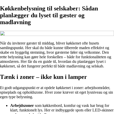
Køkkenbelysning til selskaber: Sådan
planlægger du lyset til gæster og
madlavning
Når du inviterer gæster til middag, bliver køkkenet ofte husets
samlingspunkt. Her skal du både kunne tilberede maden effektivt og
skabe en hyggelig stemning, hvor gæsterne føler sig velkomne. Den
rette belysning kan gøre hele forskellen – både for funktionaliteten og
atmosfæren. Her får du en guide til, hvordan du planlægger lyset i
køkkenet, så det fungerer perfekt til både madlavning og selskab.
Tænk i zoner – ikke kun i lamper
Et godt udgangspunkt er at opdele køkkenet i zoner: arbejdsområder,
spiseplads og opholdszone. Hver zone kræver sit eget lysniveau og sin
egen type belysning.
Arbejdszoner
som køkkenbord, komfur og vask har brug for
klart, funktionelt lys. Her er indbyggede spots eller LED-skinner