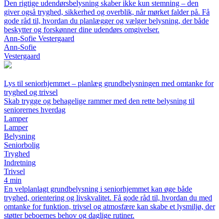
Den rigtige udendørsbelysning skaber ikke kun stemning – den
giver også tryghed, sikkerhed og overblik, når mørket falder på. Få
gode råd til, hvordan du planlægger og vælger belysning, der både
beskytter og forskønner dine udendørs omgivelser.
Ann-Sofie Vestergaard
Ann-Sofie
Vestergaard
Lys til seniorhjemmet – planlæg grundbelysningen med omtanke for
tryghed og trivsel
Skab trygge og behagelige rammer med den rette belysning til
seniorernes hverdag
Lamper
Lamper
Belysning
Seniorbolig
Tryghed
Indretning
Trivsel
4 min
En velplanlagt grundbelysning i seniorhjemmet kan øge både
tryghed, orientering og livskvalitet. Få gode råd til, hvordan du med
omtanke for funktion, trivsel og atmosfære kan skabe et lysmiljø, der
støtter beboernes behov og daglige rutiner.