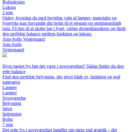
Boligdesign
Luksus
2 min
Oplev, hvordan du med bevidste valg af lamper, materialer og
lysstyrke kan forvandle din bolig til et elegant og stemningsfuldt
rum. Få tips til at skabe lag i lyset, vælge designklassikere og finde
den perfekte balance mellem funktion og luksus.
Ann-Sofie Vestergaard
Ann-Sofie
Vestergaard
Hvor meget lys bør der være i soveværelset? Sådan finder du den
rette balance
Find den perfekte belysning, der giver både ro, funktion og god
nattesøvn
Lamper
Lamper
Soveværelse
Belysning
Søvn
Indretning
Bolig
7 min
Det rette lys i soveværelset handler om mere end æstetik – det