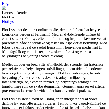
Bøgh
Lær os at kende
Flot Lys
Flot
Lys
Flot Lys er et dedikeret online medie, der har til formål at belyse den
komplekse verden af belysning. Med en dybdegående tilgang til
emnet stræber Flot Lys efter at informere og inspirere læserne ved at
præsentere både de tekniske og æstetiske aspekter af belysning. Med
fokus på en neutral og saglig fremstilling henvender mediet sig til
både fagfolk og entusiaster, der ønsker at forstå og værdsætte
belysningens betydning i vores hverdag.
Mediet tilbyder en bred vifte af indhold, der spænder fra historiske
perspektiver på belysningens udvikling gennem tiden til moderne
trends og teknologiske nyvinninger. Flot Lys undersøger, hvordan
belysning påvirker vores livskvalitet, arbejdsmiljøer og
interiørdesign, og hvordan forskellige belysningsløsninger kan
transformere rum og skabe stemninger. Gennem analyser og artikler
præsenteres læserne for viden, der kan anvendes i praksis.
Flot Lys eksisterer, fordi belysning er en integreret del af vores
daglige liv, som ofte undervurderes. I en tid, hvor bæredygtighed og
innovation er i fokus, er det vigtigt at forstå, hvordan belysning kan