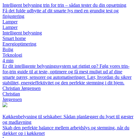
Intelligent belysning trin for trin – sådan tester du din opsætning
Få det fulde udbytte af dit smarte lys med en grundig test og
finjustering
Lamper
Lamper
Intelligent belysning
Smart home
Energioptimering
Bolig
Teknologi
4 min
Er dit intelligente belysningssystem sat rigtigt op? Følg vores trin-
for-trin guide til at teste, optimere og få mest muligt ud af dine
smarte pærer, sensorer og automatiseringer. Lær, hvordan du sikrer
stabilitet, energieffektivitet og den perfekte stemning i dit hjem.
Christian Jørgensen
Christian
Jørgensen
Køkkenbelysning til selskaber: Sådan planlægger du lyset til gæster
og madlavning
Skab den perfekte balance mellem arbejdslys og stemning, når du
dækker op i køkkenet