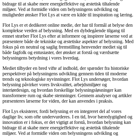
bidrage til at skabe mere energieffektive og æstetisk tiltalende
miljøer. Ved at formidle viden om belysningens udvikling og
muligheder ønsker Flot Lys at være en kilde til inspiration og læring.
Flot Lys er et dedikeret online medie, der har til formål at belyse den
komplekse verden af belysning. Med en dybdegående tilgang til
emnet stræber Flot Lys efter at informere og inspirere læserne ved at
præsentere både de tekniske og æstetiske aspekter af belysning. Med
fokus på en neutral og saglig fremstilling henvender mediet sig til
både fagfolk og entusiaster, der ønsker at forstå og værdsætte
belysningens betydning i vores hverdag.
Mediet tilbyder en bred vifte af indhold, der spænder fra historiske
perspektiver på belysningens udvikling gennem tiden til moderne
trends og teknologiske nyvinninger. Flot Lys undersøger, hvordan
belysning påvirker vores livskvalitet, arbejdsmiljøer og
interiørdesign, og hvordan forskellige belysningsløsninger kan
transformere rum og skabe stemninger. Gennem analyser og artikler
præsenteres læserne for viden, der kan anvendes i praksis.
Flot Lys eksisterer, fordi belysning er en integreret del af vores
daglige liv, som ofte undervurderes. I en tid, hvor bæredygtighed og
innovation er i fokus, er det vigtigt at forstå, hvordan belysning kan
bidrage til at skabe mere energieffektive og æstetisk tiltalende
miljøer. Ved at formidle viden om belysningens udvikling og