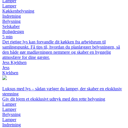
Lamper
Lamper
Køkkenbelysning
Indretning
Belysning
Selskaber
Boligdesign
5 min
Det rigtige lys kan forvandle dit køkken fra arbejdsrum til
samlingspunkt. Få tips til, hvordan du planlægger belysningen, så
den både gør madlavningen nemmere og skaber en hyggelig
atmosfære for dine gæster.
Jess Kjeldsen
Jess
Kjeldsen
Luksus med lys – sådan vælger du lamper, der skaber en eksklusiv
stemning
Giv dit hjem et eksklusivt udtryk med den rette belysning
Lamper
Lamper
Belysning
Lamper
Indretning