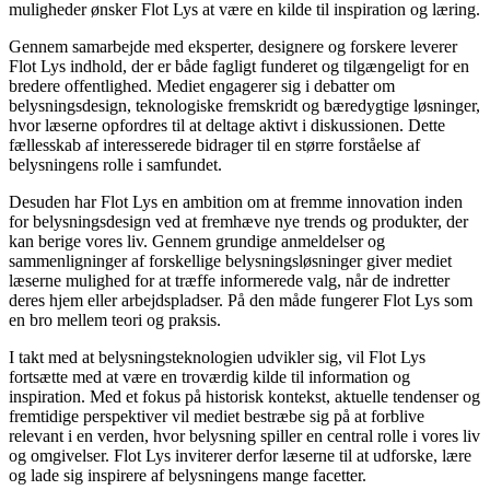
muligheder ønsker Flot Lys at være en kilde til inspiration og læring.
Gennem samarbejde med eksperter, designere og forskere leverer
Flot Lys indhold, der er både fagligt funderet og tilgængeligt for en
bredere offentlighed. Mediet engagerer sig i debatter om
belysningsdesign, teknologiske fremskridt og bæredygtige løsninger,
hvor læserne opfordres til at deltage aktivt i diskussionen. Dette
fællesskab af interesserede bidrager til en større forståelse af
belysningens rolle i samfundet.
Desuden har Flot Lys en ambition om at fremme innovation inden
for belysningsdesign ved at fremhæve nye trends og produkter, der
kan berige vores liv. Gennem grundige anmeldelser og
sammenligninger af forskellige belysningsløsninger giver mediet
læserne mulighed for at træffe informerede valg, når de indretter
deres hjem eller arbejdspladser. På den måde fungerer Flot Lys som
en bro mellem teori og praksis.
I takt med at belysningsteknologien udvikler sig, vil Flot Lys
fortsætte med at være en troværdig kilde til information og
inspiration. Med et fokus på historisk kontekst, aktuelle tendenser og
fremtidige perspektiver vil mediet bestræbe sig på at forblive
relevant i en verden, hvor belysning spiller en central rolle i vores liv
og omgivelser. Flot Lys inviterer derfor læserne til at udforske, lære
og lade sig inspirere af belysningens mange facetter.