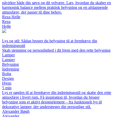
påvirker både din søvn og dit velvære. Læs, hvordan du skaber en
harmonisk balance mellem praktisk belysning og en afslappende
atmosfære, der passer til dine behov.
Reza Helle
Reza
Helle
Lys og stil: Sådan bruger du belysning til at fremhæve din
indretningsstil
Skab stemning og personlighed i dit hjem med den rette belysning
Lamper
Lamper
Belysning
Indretning
Bolig
Design
Hjem
5 min
Lys er nøglen til at fremhæve din indretningsstil og skabe den rette
atmosfære i hvert rum. Få inspiration til, hvordan du bruger
belysning som et aktivt designelement – fra funktionelt lys til
dekorative lamper, der understreger din personlige stil.
Alexander Bøgh
Alexander