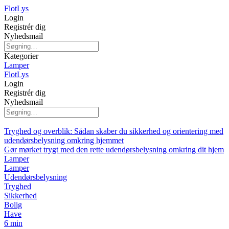
Flot
Lys
Login
Registrér dig
Nyhedsmail
Kategorier
Lamper
Flot
Lys
Login
Registrér dig
Nyhedsmail
Tryghed og overblik: Sådan skaber du sikkerhed og orientering med
udendørsbelysning omkring hjemmet
Gør mørket trygt med den rette udendørsbelysning omkring dit hjem
Lamper
Lamper
Udendørsbelysning
Tryghed
Sikkerhed
Bolig
Have
6 min