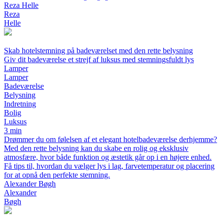
Reza Helle
Reza
Helle
Skab hotelstemning på badeværelset med den rette belysning
Giv dit badeværelse et strejf af luksus med stemningsfuldt lys
Lamper
Lamper
Badeværelse
Belysning
Indretning
Bolig
Luksus
3 min
Drømmer du om følelsen af et elegant hotelbadeværelse derhjemme?
Med den rette belysning kan du skabe en rolig og eksklusiv
atmosfære, hvor både funktion og æstetik går op i en højere enhed.
Få tips til, hvordan du vælger lys i lag, farvetemperatur og placering
for at opnå den perfekte stemning.
Alexander Bøgh
Alexander
Bøgh