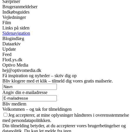
Særpriser
Brugeranmeldelser
Indkøbsguides
Vejledninger
Film
Links på siden
Sidenavigation
Blogindlæg
Dataarkiv
Update
Feed
FlotLys.dk
Optivo Media
hej@optivomedia.dk
Få inspiration og nyheder – skriv dig op
Bliv klogere med et klik – tilmeld dig vores gratis mailserie.
Angiv din e-mailadresse
Bliv medlem
Velkommen – og tak for tilmeldingen
Jeg accepterer, at mine oplysninger håndteres i overensstemmelse
med persondatapolitikken.
Din tilmelding betyder, at du accepterer vores brugerbetingelser og
datapolitik. Du kan let melde fra igen.